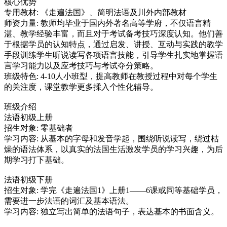
核心优势
专用教材: 《走遍法国》、简明法语及川外内部教材
师资力量: 教师均毕业于国内外著名高等学府，不仅语言精
湛、教学经验丰富，而且对于考试备考技巧深度认知。他们善
于根据学员的认知特点，通过启发、讲授、互动与实践的教学
手段训练学生听说读写各项语言技能，引导学生扎实地掌握语
言学习能力以及应考技巧与考试夺分策略。
班级特色: 4-10人小班型，提高教师在教授过程中对每个学生
的关注度，课堂教学更多揉入个性化辅导。
班级介绍
法语初级上册
招生对象: 零基础者
学习内容: 从基本的字母和发音学起，围绕听说读写，绕过枯
燥的语法体系，以真实的法国生活激发学员的学习兴趣，为后
期学习打下基础。
法语初级下册
招生对象: 学完《走遍法国1》上册1——6课或同等基础学员，
需要进一步法语的词汇及基本语法。
学习内容: 独立写出简单的法语句子，表达基本的书面含义。